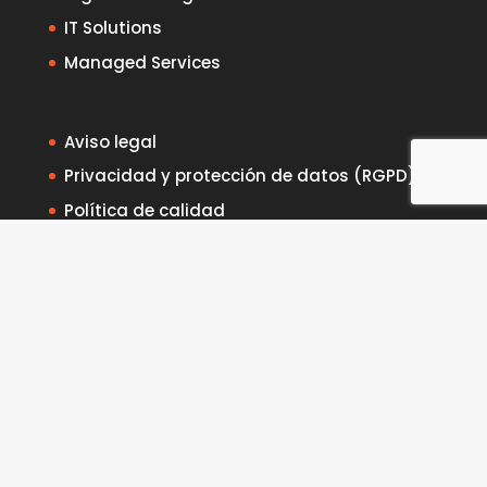
IT Solutions
Managed Services
Aviso legal
Privacidad y protección de datos (RGPD)
Política de calidad
Canal de denuncias
Política de cookies
Contacto
Política de Sostenibilidad
Política de Seguridad de la Información y TI
Intranet