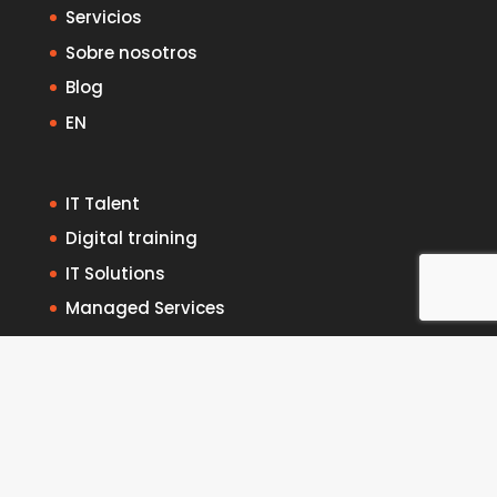
Servicios
Sobre nosotros
Blog
EN
IT Talent
Digital training
IT Solutions
Managed Services
Aviso legal
Privacidad y protección de datos (RGPD)
Política de calidad
Canal de denuncias